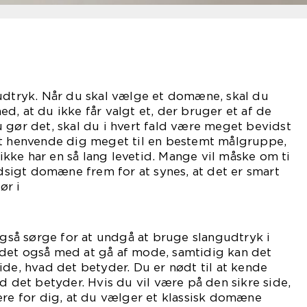
 udtryk. Når du skal vælge et domæne, skal du
d, at du ikke får valgt et, der bruger et af de
 gør det, skal du i hvert fald være meget bevidst
at henvende dig meget til en bestemt målgruppe,
ke har en så lang levetid. Mange vil måske om ti
udsigt domæne frem for at synes, at det er smart
ør i
ag.
å sørge for at undgå at bruge slangudtryk i
det også med at gå af mode, samtidig kan det
ide, hvad det betyder. Du er nødt til at kende
d det betyder. Hvis du vil være på den sikre side,
ere for dig, at du vælger et klassisk domæne