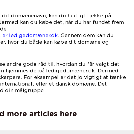
il dit domænenavn, kan du hurtigt tjekke på
 Dermed kan du købe det, når du har fundet frem
nde
m er ledigedomæner.dk
. Gennem dem kan du
ler, hvor du både kan købe dit domæne og
 din hjemmeside.
e andre gode råd til, hvordan du får valgt det
 din hjemmeside på ledigedomæner.dk. Dermed
skarpere. For eksempel er det jo vigtigt at tænke
 internationalt eller et dansk domæne. Det
ad din målgruppe
r.
d more articles here