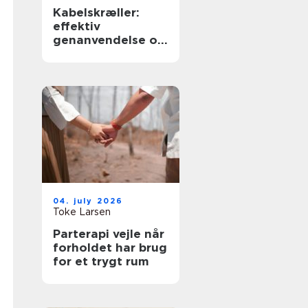
Kabelskræller:
effektiv
genanvendelse og
sikker håndtering
af kabler
04. july 2026
Toke Larsen
Parterapi vejle når
forholdet har brug
for et trygt rum