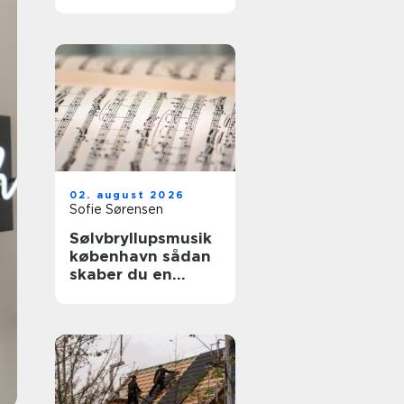
02. august 2026
Sofie Sørensen
Sølvbryllupsmusik
københavn sådan
skaber du en
uforglemmelig
morgen