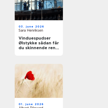
03. june 2026
Sara Henriksen
Vinduespudser
Ølstykke sådan får
du skinnende rene
ruder året rundt
01. june 2026