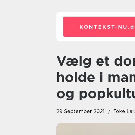
KONTEKST-NU.
d
Vælg et domæne, der kan
holde i ma
og popkult
29 September 2021
Toke Lar