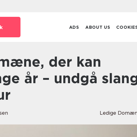
k
ADS
ABOUT US
COOKIE
nge år – undgå slan
ur
sen
Ledige Domæn