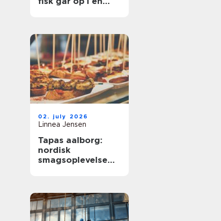
fisk går op i en
højere enhed
02. july 2026
Linnea Jensen
Tapas aalborg:
nordisk
smagsoplevelse
med fokus på
kvalitet