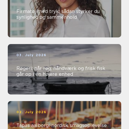
Firmatøj med tryk: sådan styrker du
synlighed og sammenhold
03. July 2026
Røgeri: når røg, håndværk og frisk fisk
går op i en højere enhed
02. July 2026
Tapas aalborg: nordisk smagsoplevelse