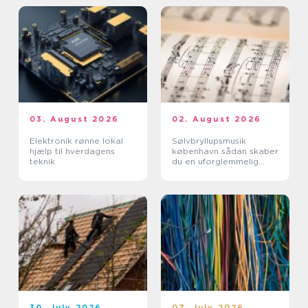
03. August 2026
02. August 2026
Elektronik rønne lokal
Sølvbryllupsmusik
hjælp til hverdagens
københavn sådan skaber
teknik
du en uforglemmelig
morgen
30. July 2026
07. July 2026