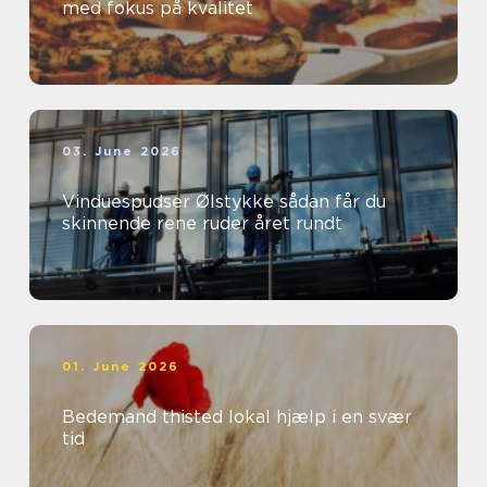
med fokus på kvalitet
03. June 2026
Vinduespudser Ølstykke sådan får du
skinnende rene ruder året rundt
01. June 2026
Bedemand thisted lokal hjælp i en svær
tid