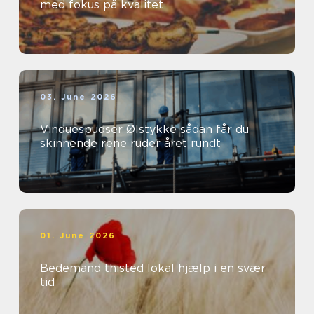
med fokus på kvalitet
03. June 2026
Vinduespudser Ølstykke sådan får du
skinnende rene ruder året rundt
01. June 2026
Bedemand thisted lokal hjælp i en svær
tid