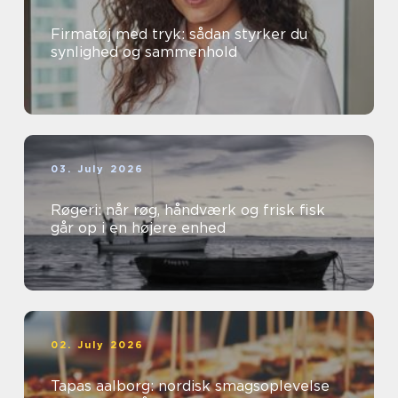
Firmatøj med tryk: sådan styrker du
synlighed og sammenhold
03. July 2026
Røgeri: når røg, håndværk og frisk fisk
går op i en højere enhed
02. July 2026
Tapas aalborg: nordisk smagsoplevelse