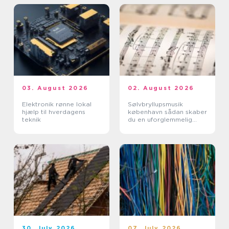
03. August 2026
02. August 2026
Elektronik rønne lokal
Sølvbryllupsmusik
hjælp til hverdagens
københavn sådan skaber
teknik
du en uforglemmelig
morgen
30. July 2026
07. July 2026